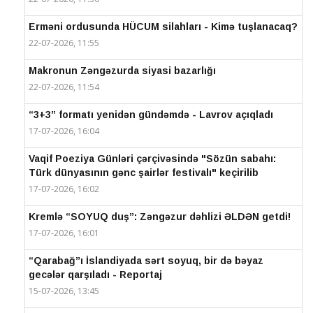
Erməni ordusunda HÜCUM silahları - Kimə tuşlanacaq?
22-07-2026, 11:55
Makronun Zəngəzurda siyasi bazarlığı
22-07-2026, 11:54
“3+3” formatı yenidən gündəmdə - Lavrov açıqladı
17-07-2026, 16:04
Vaqif Poeziya Günləri çərçivəsində "Sözün sabahı:
Türk dünyasının gənc şairlər festivalı" keçirilib
17-07-2026, 16:02
Kremlə “SOYUQ duş”: Zəngəzur dəhlizi ƏLDƏN getdi!
17-07-2026, 16:01
“Qarabağ”ı İslandiyada sərt soyuq, bir də bəyaz
gecələr qarşıladı - Reportaj
15-07-2026, 13:45