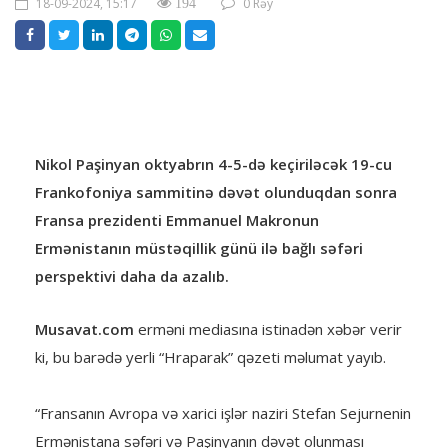
18-09-2024, 15:17
0 Rəy
194
Nikol Paşinyan oktyabrın 4-5-də keçiriləcək 19-cu
Frankofoniya sammitinə dəvət olunduqdan sonra
Fransa prezidenti Emmanuel Makronun
Ermənistanın müstəqillik günü ilə bağlı səfəri
perspektivi daha da azalıb.
Musavat.com
erməni mediasına istinadən xəbər verir
ki, bu barədə yerli “Hraparak” qəzeti məlumat yayıb.
“Fransanın Avropa və xarici işlər naziri Stefan Sejurnenin
Ermənistana səfəri və Paşinyanın dəvət olunması