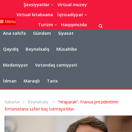
Şəxsiyyətlər
Virtual muzey
Virtual kitabxana
İqtisadiyyat
Menu
Turizm
Haqqımızda
Ana səhifə
Gündəm
Siyasət
Qayıdış
Beynəlxalq
Müsahibə
Mədəniyyət
Vətəndaş cəmiyyəti
İdman
Maraqlı
Tarix
Xəbərlər
Beynəlxalq
“Hraparak”: Fransa prezidentinin
Ermənistana səfəri baş tutmaya bilər