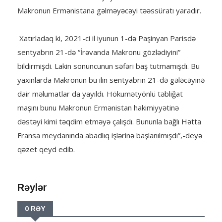
Makronun Ermənistana gəlməyəcəyi təəssüratı yaradır.
Xatırladaq ki, 2021-ci il iyunun 1-də Paşinyan Parisdə
sentyabrın 21-də “İrəvanda Makronu gözlədiyini”
bildirmişdi. Lakin sonuncunun səfəri baş tutmamışdı. Bu
yaxınlarda Makronun bu ilin sentyabrın 21-də gələcəyinə
dair məlumatlar da yayıldı. Hökumətyönlü təbliğat
maşını bunu Makronun Ermənistan hakimiyyətinə
dəstəyi kimi təqdim etməyə çalışdı. Bununla bağlı Hətta
Fransa meydanında abadlıq işlərinə başlanılmışdı”,-deyə
qəzet qeyd edib.
Rəylər
0 RƏY