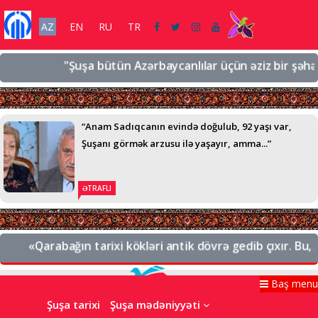
AZ
EN
RU
TR
"Şuşa bütün Azərbaycanlılar üçün əziz bir şəhərdir,
“Anam Sadıqcanın evində doğulub, 92 yaşı var,
Şuşanı görmək arzusu ilə yaşayır, amma...”
ƏTRAFLI
«Qarabağın tarixi kökləri antik dövrə gedib çıxır. Bu, Az
Baş menu
Şuşa tarixi
Şuşa mədəniyyəti