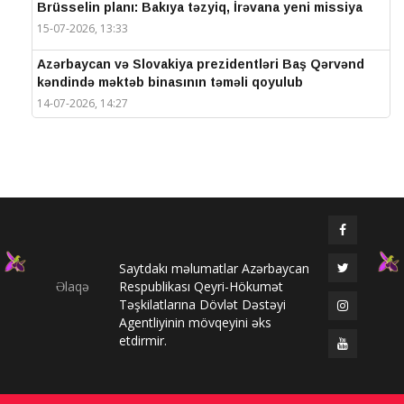
Brüsselin planı: Bakıya təzyiq, İrəvana yeni missiya
15-07-2026, 13:33
Azərbaycan və Slovakiya prezidentləri Baş Qərvənd
kəndində məktəb binasının təməli qoyulub
14-07-2026, 14:27
IV Şuşa Qlobal Media Forumu başa çatdı
14-07-2026, 14:26
Prezidentlər Şuşada mətbuata bəyanatlarla çıxış
edirlər
14-07-2026, 14:25
Saytdakı məlumatlar Azərbaycan
Elməddin Behbud: “IV Şuşa Qlobal Media Forumu
Əlaqə
Respublikası Qeyri-Hökumət
beynəlxalq media əməkdaşlığının nüfuzlu
Təşkilatlarına Dövlət Dəstəyi
platformasına çevrilib”
Agentliyinin mövqeyini əks
14-07-2026, 14:24
etdirmir.
IV Şuşa Qlobal Media Forumu başladı: Prezident
tədbirdə iştirak edir
13-07-2026, 10:35