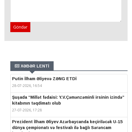
Göndər
XƏBƏR LENTİ
Putin İlham Əliyevə ZƏNG ETDİ
28-07-2026, 16:54
Şuşada “Millət fədaisi: Y.V.Çəmənzəminli irsinin izində”
kitabının təqdimatı olub
27-07-2026, 17:28
Prezident İlham Əliyev Azərbaycanda keçiriləcək U-15
dünya çempionatı və festivalı ilə bağlı Sərəncam