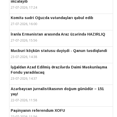
imzalayıb
27-07-2026, 17:24
Komitə sədri Oğuzda vətəndaşları qəbul edib
27-07-2026, 16:00
İranla Ermənistan arasında Araz üzərində HAZIRLIQ
27-07-2026, 15:56
Məcburi köçkün statusu dəyişdi - Qanun təsdiqləndi
23-07-2026, 14:38
İşğaldan Azad Edilmiş Ərazilərdə Daimi Məskunlaşma
Fondu yaradılacaq
23-07-2026, 14:37
Azərbaycan jurnalistikasının doğum günüdür – 151
yaş!
22-07-2026, 11:58
Paşinyanın referendum XOFU
22-07-2026, 11:56