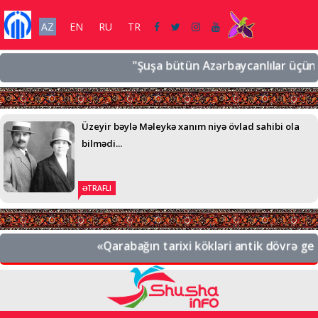
AZ
EN
RU
TR
"Şuşa bütün Azərbaycanlılar üçün əziz 
Üzeyir bəylə Məleykə xanım niyə övlad sahibi ola
bilmədi...
ƏTRAFLI
«Qarabağın tarixi kökləri antik dövrə gedib