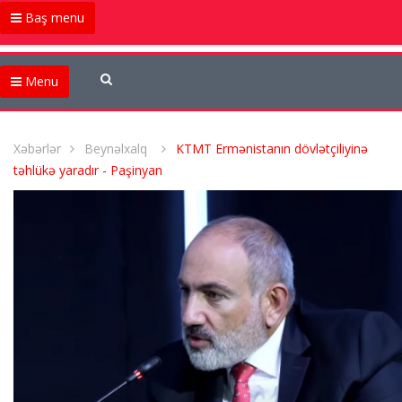
Baş menu
Menu
Xəbərlər
Beynəlxalq
KTMT Ermənistanın dövlətçiliyinə
təhlükə yaradır - Paşinyan