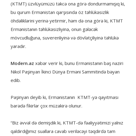
(KTMT) üzvlüyümüzü təkcə ona görə dondurmamışıq ki,
bu qurum Ermənistan qarşısında öz təhlükəsizlik
öhdəliklərini yerinə yetirmir, həm də ona görə ki, KTMT
Ermənistanın təhlükəsizliyinə, onun gələcək
mövcudluğuna, suverenliyinə və dövlətçiliyinə təhlükə
yaradır.
Modern.az
xəbər verir ki, bunu Ermənistanın baş naziri
Nikol Paşinyan İkinci Dünya Erməni Sammitində bəyan
edib.
Paşinyan deyib ki, Ermənistanın KTMT-yə qayıtması
barədə fikirlər çox müzakirə olunur.
“Biz əvvəl də demişdik ki, KTMT-də fəaliyyətimizi yalnız
qaldırdığımız suallara cavab veriləcəyi təqdirdə tam