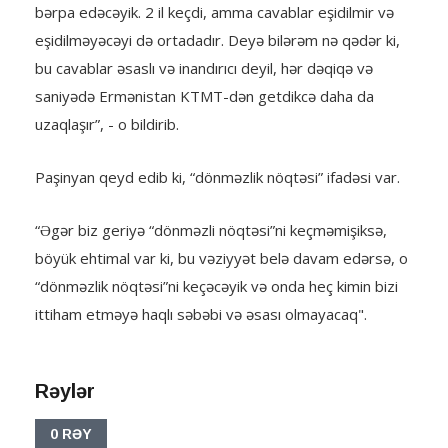
bərpa edəcəyik. 2 il keçdi, amma cavablar eşidilmir və
eşidilməyəcəyi də ortadadır. Deyə bilərəm nə qədər ki,
bu cavablar əsaslı və inandırıcı deyil, hər dəqiqə və
saniyədə Ermənistan KTMT-dən getdikcə daha da
uzaqlaşır”, - o bildirib.
Paşinyan qeyd edib ki, “dönməzlik nöqtəsi” ifadəsi var.
“Əgər biz geriyə “dönməzli nöqtəsi”ni keçməmişiksə,
böyük ehtimal var ki, bu vəziyyət belə davam edərsə, o
“dönməzlik nöqtəsi”ni keçəcəyik və onda heç kimin bizi
ittiham etməyə haqlı səbəbi və əsası olmayacaq".
Rəylər
0 RƏY