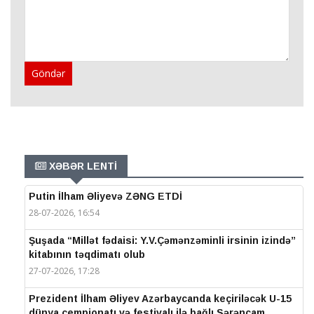
Göndər
XƏBƏR LENTİ
Putin İlham Əliyevə ZƏNG ETDİ
28-07-2026, 16:54
Şuşada “Millət fədaisi: Y.V.Çəmənzəminli irsinin izində”
kitabının təqdimatı olub
27-07-2026, 17:28
Prezident İlham Əliyev Azərbaycanda keçiriləcək U-15
dünya çempionatı və festivalı ilə bağlı Sərəncam