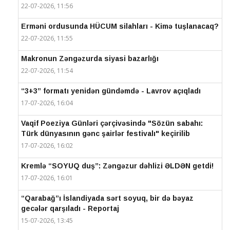
22-07-2026, 11:56
Erməni ordusunda HÜCUM silahları - Kimə tuşlanacaq?
22-07-2026, 11:55
Makronun Zəngəzurda siyasi bazarlığı
22-07-2026, 11:54
“3+3” formatı yenidən gündəmdə - Lavrov açıqladı
17-07-2026, 16:04
Vaqif Poeziya Günləri çərçivəsində "Sözün sabahı:
Türk dünyasının gənc şairlər festivalı" keçirilib
17-07-2026, 16:02
Kremlə “SOYUQ duş”: Zəngəzur dəhlizi ƏLDƏN getdi!
17-07-2026, 16:01
“Qarabağ”ı İslandiyada sərt soyuq, bir də bəyaz
gecələr qarşıladı - Reportaj
15-07-2026, 13:45