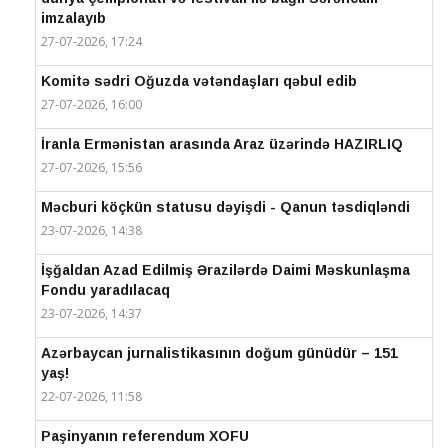
imzalayıb
27-07-2026, 17:24
Komitə sədri Oğuzda vətəndaşları qəbul edib
27-07-2026, 16:00
İranla Ermənistan arasında Araz üzərində HAZIRLIQ
27-07-2026, 15:56
Məcburi köçkün statusu dəyişdi - Qanun təsdiqləndi
23-07-2026, 14:38
İşğaldan Azad Edilmiş Ərazilərdə Daimi Məskunlaşma
Fondu yaradılacaq
23-07-2026, 14:37
Azərbaycan jurnalistikasının doğum günüdür – 151
yaş!
22-07-2026, 11:58
Paşinyanın referendum XOFU