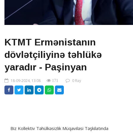
KTMT Ermənistanın
dövlətçiliyinə təhlükə
yaradır - Paşinyan
18-09-2024, 13:08
0 Rəy
171
Biz Kollektiv Təhülkəsizlik Müqaviləsi Təşkilatında