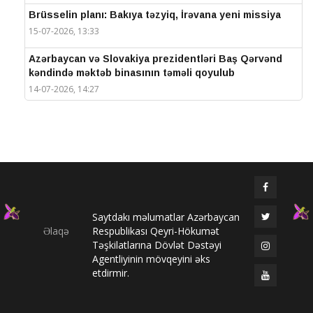
Brüsselin planı: Bakıya təzyiq, İrəvana yeni missiya
15-07-2026, 13:33
Azərbaycan və Slovakiya prezidentləri Baş Qərvənd
kəndində məktəb binasının təməli qoyulub
14-07-2026, 14:27
IV Şuşa Qlobal Media Forumu başa çatdı
14-07-2026, 14:26
Prezidentlər Şuşada mətbuata bəyanatlarla çıxış
edirlər
14-07-2026, 14:25
Saytdakı məlumatlar Azərbaycan
Elməddin Behbud: “IV Şuşa Qlobal Media Forumu
Əlaqə
Respublikası Qeyri-Hökumət
beynəlxalq media əməkdaşlığının nüfuzlu
Təşkilatlarına Dövlət Dəstəyi
platformasına çevrilib”
Agentliyinin mövqeyini əks
14-07-2026, 14:24
etdirmir.
IV Şuşa Qlobal Media Forumu başladı: Prezident
tədbirdə iştirak edir