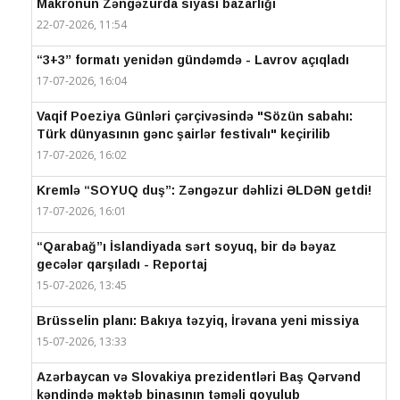
Makronun Zəngəzurda siyasi bazarlığı
22-07-2026, 11:54
“3+3” formatı yenidən gündəmdə - Lavrov açıqladı
17-07-2026, 16:04
Vaqif Poeziya Günləri çərçivəsində "Sözün sabahı:
Türk dünyasının gənc şairlər festivalı" keçirilib
17-07-2026, 16:02
Kremlə “SOYUQ duş”: Zəngəzur dəhlizi ƏLDƏN getdi!
17-07-2026, 16:01
“Qarabağ”ı İslandiyada sərt soyuq, bir də bəyaz
gecələr qarşıladı - Reportaj
15-07-2026, 13:45
Brüsselin planı: Bakıya təzyiq, İrəvana yeni missiya
15-07-2026, 13:33
Azərbaycan və Slovakiya prezidentləri Baş Qərvənd
kəndində məktəb binasının təməli qoyulub