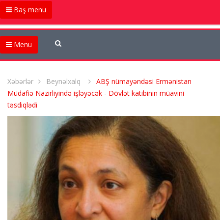
Baş menu
Menu
Xəbərlər
Beynəlxalq
ABŞ nümayəndəsi Ermənistan
Müdafiə Nazirliyində işləyəcək - Dövlət katibinin müavini
təsdiqlədi