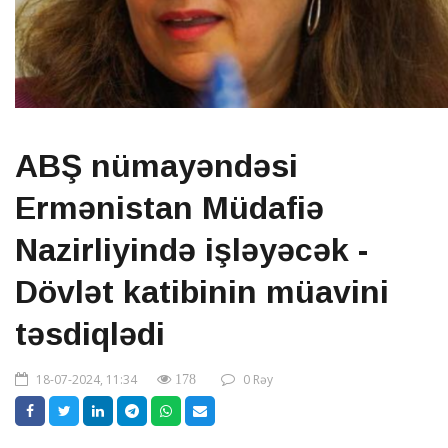
ABŞ nümayəndəsi
Ermənistan Müdafiə
Nazirliyində işləyəcək -
Dövlət katibinin müavini
təsdiqlədi
18-07-2024, 11:34
0 Rəy
178