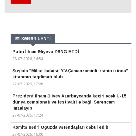
XƏBƏR LENTİ
Putin İlham Əliyevə ZƏNG ETDİ
28-07-2026, 16:54
Şuşada “Millət fədaisi: Y.V.Çəmənzəminli irsinin izində”
kitabının təqdimatı olub
27-07-2026, 17:28
Prezident İlham Əliyev Azərbaycanda keçiriləcək U-15
dünya çempionatı və festivalı ilə bağlı Sərəncam
imzalayıb
27-07-2026, 17:24
Komitə sədri Oğuzda vətəndaşları qəbul edib
27-07-2026, 16:00