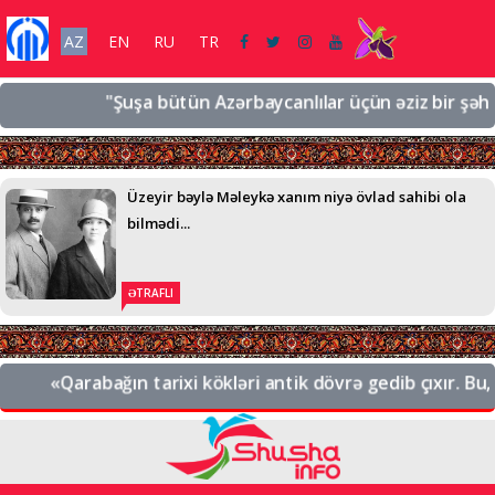
AZ
EN
RU
TR
"Şuşa bütün Azərbaycanlılar üçün əziz bir şəhərdir,
Üzeyir bəylə Məleykə xanım niyə övlad sahibi ola
bilmədi...
ƏTRAFLI
«Qarabağın tarixi kökləri antik dövrə gedib çıxır. Bu, A