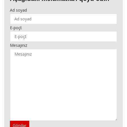
Ad soyad
E-poçt
Mesajınız
Göndər