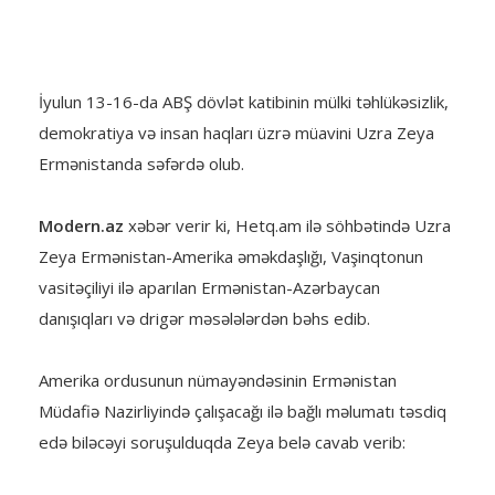
İyulun 13-16-da ABŞ dövlət katibinin mülki təhlükəsizlik,
demokratiya və insan haqları üzrə müavini Uzra Zeya
Ermənistanda səfərdə olub.
Modern.az
xəbər verir ki, Hetq.am ilə söhbətində Uzra
Zeya Ermənistan-Amerika əməkdaşlığı, Vaşinqtonun
vasitəçiliyi ilə aparılan Ermənistan-Azərbaycan
danışıqları və drigər məsələlərdən bəhs edib.
Amerika ordusunun nümayəndəsinin Ermənistan
Müdafiə Nazirliyində çalışacağı ilə bağlı məlumatı təsdiq
edə biləcəyi soruşulduqda Zeya belə cavab verib: