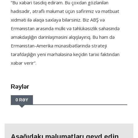
“Bu xəbəri təsdiq edirəm. Bu çoxdan gözlənilən
hadisədir, ətraflı məlumat üçün səfirimiz və mətbuat
xidməti ilə əlaqə saxlaya bilərsiniz. Biz ABŞ və
Ermənistan arasında mülki və təhlükəsizlik sahəsində
əməkdaşlığın dərinləşməsini alqışlayırıq. Bu həm də
Ermənistan-Amerika münasibətlərində strateji
tərəfdaşlığın yeni mərhələsinə keçidin tarixi faktından
xəbər verir”.
Rəylər
0 RƏY
Aşağıdakı məlumatları qeyd edin