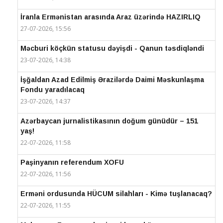
İranla Ermənistan arasında Araz üzərində HAZIRLIQ
27-07-2026, 15:56
Məcburi köçkün statusu dəyişdi - Qanun təsdiqləndi
23-07-2026, 14:38
İşğaldan Azad Edilmiş Ərazilərdə Daimi Məskunlaşma
Fondu yaradılacaq
23-07-2026, 14:37
Azərbaycan jurnalistikasının doğum günüdür – 151
yaş!
22-07-2026, 11:58
Paşinyanın referendum XOFU
22-07-2026, 11:56
Erməni ordusunda HÜCUM silahları - Kimə tuşlanacaq?
22-07-2026, 11:55