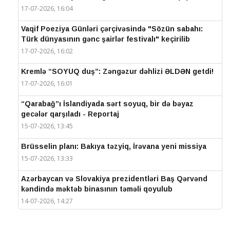
17-07-2026, 16:04
Vaqif Poeziya Günləri çərçivəsində "Sözün sabahı:
Türk dünyasının gənc şairlər festivalı" keçirilib
17-07-2026, 16:02
Kremlə “SOYUQ duş”: Zəngəzur dəhlizi ƏLDƏN getdi!
17-07-2026, 16:01
“Qarabağ”ı İslandiyada sərt soyuq, bir də bəyaz
gecələr qarşıladı - Reportaj
15-07-2026, 13:45
Brüsselin planı: Bakıya təzyiq, İrəvana yeni missiya
15-07-2026, 13:33
Azərbaycan və Slovakiya prezidentləri Baş Qərvənd
kəndində məktəb binasının təməli qoyulub
14-07-2026, 14:27
IV Şuşa Qlobal Media Forumu başa çatdı