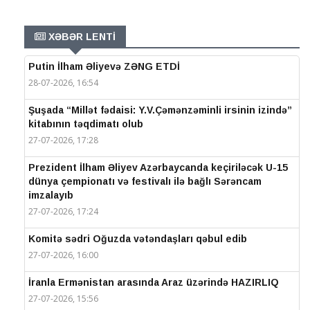
XƏBƏR LENTİ
Putin İlham Əliyevə ZƏNG ETDİ
28-07-2026, 16:54
Şuşada “Millət fədaisi: Y.V.Çəmənzəminli irsinin izində”
kitabının təqdimatı olub
27-07-2026, 17:28
Prezident İlham Əliyev Azərbaycanda keçiriləcək U-15
dünya çempionatı və festivalı ilə bağlı Sərəncam
imzalayıb
27-07-2026, 17:24
Komitə sədri Oğuzda vətəndaşları qəbul edib
27-07-2026, 16:00
İranla Ermənistan arasında Araz üzərində HAZIRLIQ
27-07-2026, 15:56