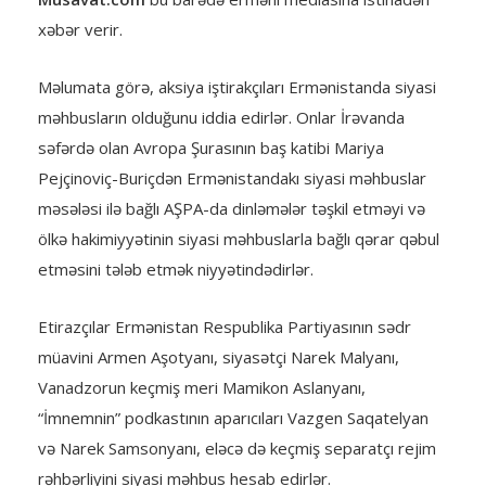
xəbər verir.
Məlumata görə, aksiya iştirakçıları Ermənistanda siyasi
məhbusların olduğunu iddia edirlər. Onlar İrəvanda
səfərdə olan Avropa Şurasının baş katibi Mariya
Pejçinoviç-Buriçdən Ermənistandakı siyasi məhbuslar
məsələsi ilə bağlı AŞPA-da dinləmələr təşkil etməyi və
ölkə hakimiyyətinin siyasi məhbuslarla bağlı qərar qəbul
etməsini tələb etmək niyyətindədirlər.
Etirazçılar Ermənistan Respublika Partiyasının sədr
müavini Armen Aşotyanı, siyasətçi Narek Malyanı,
Vanadzorun keçmiş meri Mamikon Aslanyanı,
“İmnemnin” podkastının aparıcıları Vazgen Saqatelyan
və Narek Samsonyanı, eləcə də keçmiş separatçı rejim
rəhbərliyini siyasi məhbus hesab edirlər.