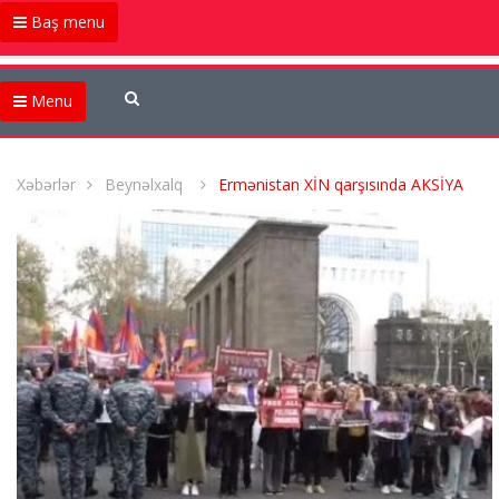
Baş menu
Menu
Xəbərlər
Beynəlxalq
Ermənistan XİN qarşısında AKSİYA