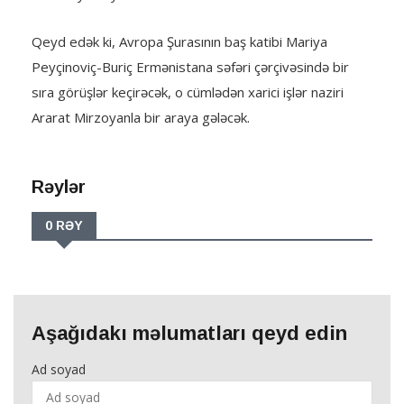
Qeyd edək ki, Avropa Şurasının baş katibi Mariya
Peyçinoviç-Buriç Ermənistana səfəri çərçivəsində bir
sıra görüşlər keçirəcək, o cümlədən xarici işlər naziri
Ararat Mirzoyanla bir araya gələcək.
Rəylər
0 RƏY
Aşağıdakı məlumatları qeyd edin
Ad soyad