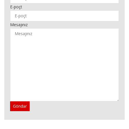
E-poçt
Mesajınız
Göndər