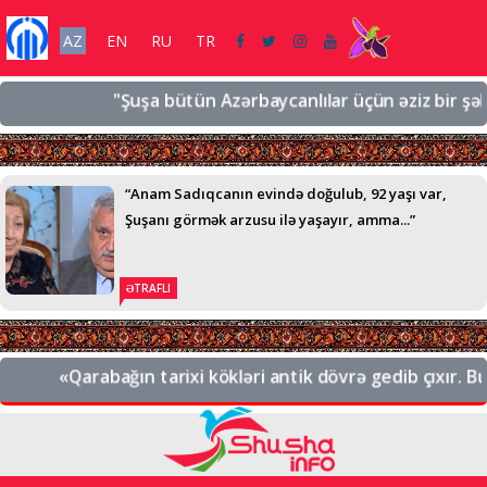
AZ
EN
RU
TR
"Şuşa bütün Azərbaycanlılar üçün əziz bir şəhərdi
“Anam Sadıqcanın evində doğulub, 92 yaşı var,
Şuşanı görmək arzusu ilə yaşayır, amma...”
ƏTRAFLI
«Qarabağın tarixi kökləri antik dövrə gedib çıxır. Bu, 