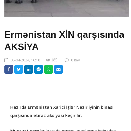
Ermənistan XİN qarşısında
AKSİYA
08-04-2024, 16:10
0 Rəy
185
Hazırda Ermənistan Xarici İşlər Nazirliyinin binası
qarşısında etiraz aksiyası keçirilir.
Musavat.com
bu barədə erməni mediasına istinadən