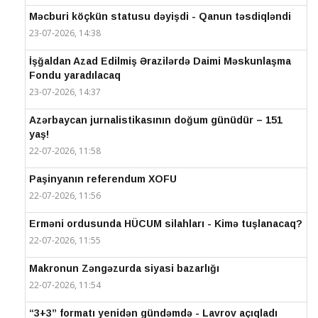
Məcburi köçkün statusu dəyişdi - Qanun təsdiqləndi
23-07-2026, 14:38
İşğaldan Azad Edilmiş Ərazilərdə Daimi Məskunlaşma
Fondu yaradılacaq
23-07-2026, 14:37
Azərbaycan jurnalistikasının doğum günüdür – 151
yaş!
22-07-2026, 11:58
Paşinyanın referendum XOFU
22-07-2026, 11:56
Erməni ordusunda HÜCUM silahları - Kimə tuşlanacaq?
22-07-2026, 11:55
Makronun Zəngəzurda siyasi bazarlığı
22-07-2026, 11:54
“3+3” formatı yenidən gündəmdə - Lavrov açıqladı