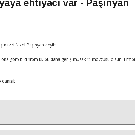
yaya ehtiyacı var - Paşinyan
ş naziri Nikol Paşinyan deyib:
i ona görə bildirirəm ki, bu daha geniş müzakirə mövzusu olsun, Ermənis
 danışıb.