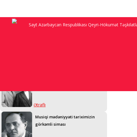
Sayt Azərbaycan Respublikası Qeyri-Hökumət Təşkilatları
“Anam Sadıqcanın evində doğulub,
92 yaşı var, Şuşanı görmək arzusu ilə
yaşayır, amma...”
Ətraflı
Üzeyir bəylə Məleykə xanım niyə
övlad sahibi ola bilmədi...
Ətraflı
Musiqi mədəniyyəti tariximizin
görkəmli siması