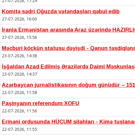
27-07-2026, 17:24
Komitə sədri Oğuzda vətəndaşları qəbul edib
27-07-2026, 16:00
İranla Ermənistan arasında Araz üzərində HAZIRL
27-07-2026, 15:56
Məcburi köçkün statusu dəyişdi - Qanun təsdiqlən
23-07-2026, 14:38
İşğaldan Azad Edilmiş Ərazilərdə Daimi Məskunla
23-07-2026, 14:37
Azərbaycan jurnalistikasının doğum günüdür – 151
22-07-2026, 11:58
Paşinyanın referendum XOFU
22-07-2026, 11:56
Erməni ordusunda HÜCUM silahları - Kimə tuşlan
22-07-2026, 11:55