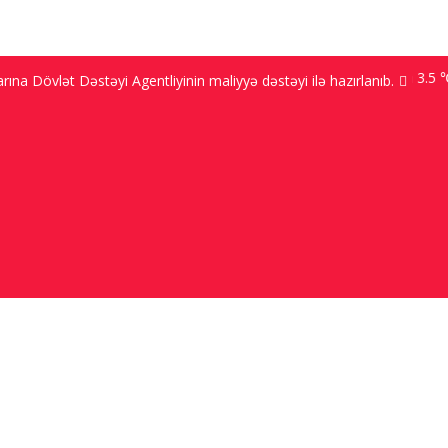
Bakı 9.2 ℃; Şuşa 3.5 ℃; 
na Dövlət Dəstəyi Agentliyinin maliyyə dəstəyi ilə hazırlanıb.