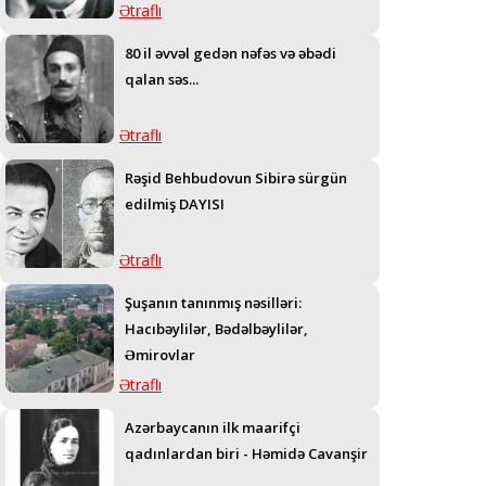
Ətraflı
80 il əvvəl gedən nəfəs və əbədi
qalan səs...
Ətraflı
Rəşid Behbudovun Sibirə sürgün
edilmiş DAYISI
Ətraflı
Şuşanın tanınmış nəsilləri:
Hacıbəylilər, Bədəlbəylilər,
Əmirovlar
Ətraflı
Azərbaycanın ilk maarifçi
qadınlardan biri - Həmidə Cavanşir