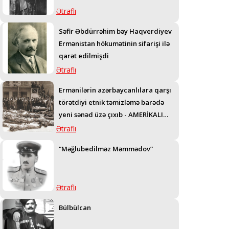
Ətraflı
Səfir Əbdürrəhim bəy Haqverdiyev
Ermənistan hökumətinin sifarişi ilə
qarət edilmişdi
Ətraflı
Ermənilərin azərbaycanlılara qarşı
törətdiyi etnik təmizləmə barədə
yeni sənəd üzə çıxıb - AMERİKALI
GENERALIN TELEQRAMI
Ətraflı
“Məğlubedilməz Məmmədov”
Ətraflı
Bülbülcan