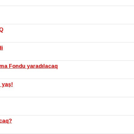
IQ
di
şma Fondu yaradılacaq
 yaş!
acaq?