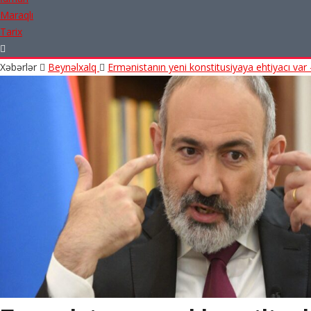
Maraqlı
Tarix
Xəbərlər
Beynəlxalq
Ermənistanın yeni konstitusiyaya ehtiyacı var