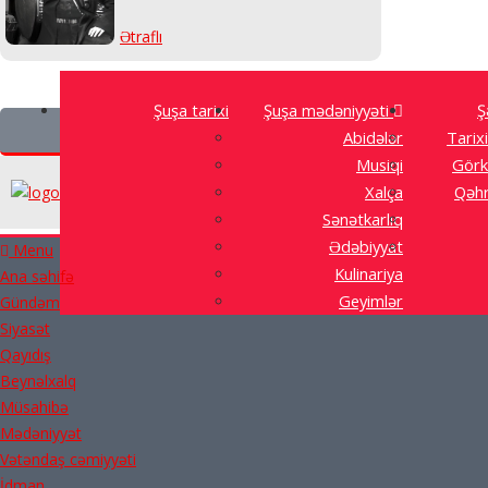
Ətraflı
Şuşa tarixi
Şuşa mədəniyyəti
Ş
Abidələr
Tarixi
Musiqi
Görk
Xalça
Qəhr
Sənətkarlıq
Ədəbiyyat
Menu
Kulinariya
Ana səhifə
Geyimlər
Gündəm
Siyasət
Qayıdış
Beynəlxalq
Müsahibə
Mədəniyyət
Vətəndaş cəmiyyəti
İdman