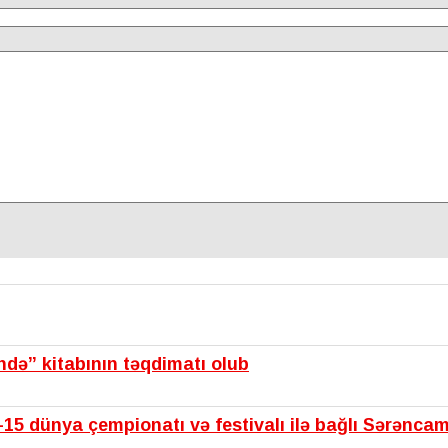
ində” kitabının təqdimatı olub
15 dünya çempionatı və festivalı ilə bağlı Sərənca