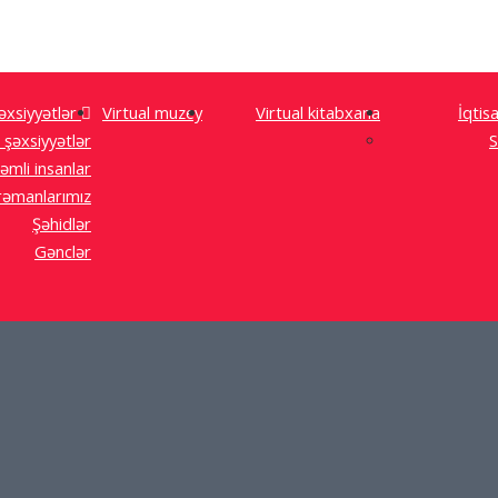
əxsiyyətlər
Virtual muzey
Virtual kitabxana
İqtis
 şəxsiyyətlər
S
əmli insanlar
əmanlarımız
Şəhidlər
Gənclər