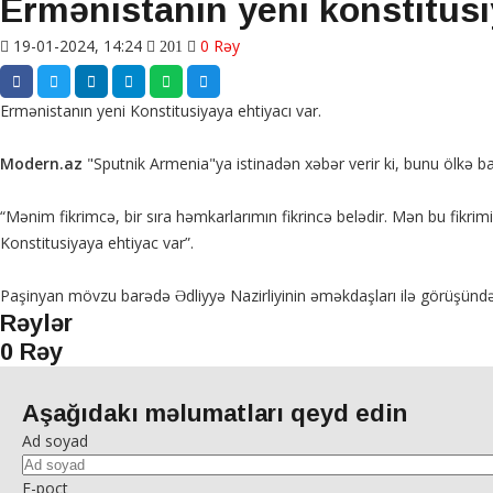
Ermənistanın yeni konstitusi
19-01-2024, 14:24
0 Rəy
201
Ermənistanın yeni Konstitusiyaya ehtiyacı var.
Modern.az
"Sputnik Armenia"ya istinadən xəbər verir ki, bunu ölkə ba
“Mənim fikrimcə, bir sıra həmkarlarımın fikrincə belədir. Mən bu fikrim
Konstitusiyaya ehtiyac var”.
Paşinyan mövzu barədə Ədliyyə Nazirliyinin əməkdaşları ilə görüşündə
Rəylər
0 Rəy
Aşağıdakı məlumatları qeyd edin
Ad soyad
E-poçt