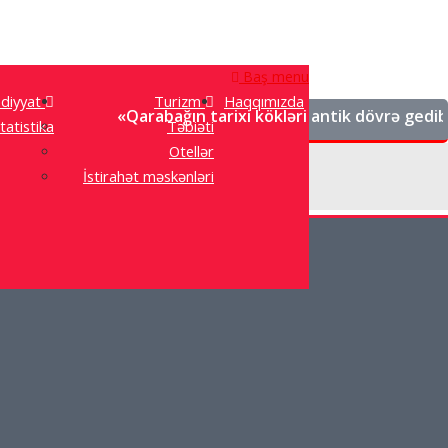
Baş menu
adiyyat
Turizm
Haqqımızda
«Qarabağın tarixi kökləri antik dövrə gedib çıxır.
tatistika
Təbiəti
Otellər
İstirahət məskənləri