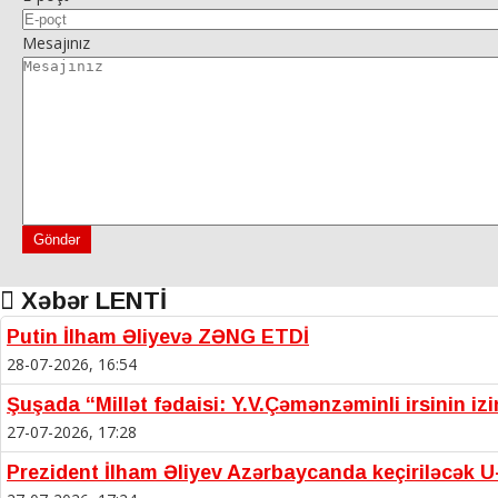
Mesajınız
Göndər
Xəbər LENTİ
Putin İlham Əliyevə ZƏNG ETDİ
28-07-2026, 16:54
Şuşada “Millət fədaisi: Y.V.Çəmənzəminli irsinin iz
27-07-2026, 17:28
Prezident İlham Əliyev Azərbaycanda keçiriləcək U-