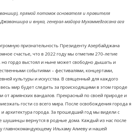
аваншир), прямой потомок основателя и правителя
 Джаваншира и внука, генерал-майора Мухаммедгасана ага
 огромную признательность Президенту Азербайджана
мное счастье, что в 2022 году мы отметим 270-летие
 но гордо выстоял и ныне может свободно дышать и
жественными событиями – фестивалями, концертами,
евней культуры и искусства. В священный для каждого
 весь мир будет следить за происходящими в этом городе
и от армянских вандалов. Прекрасный по своей природе и
иезжать гости со всего мира. После освобождения города я
 и архитектура города. За прошедший год мы видели с
все шушинцы вернутся в родные дома. Каждый из нас после
ому главнокомандующему Ильхаму Алиеву и нашей