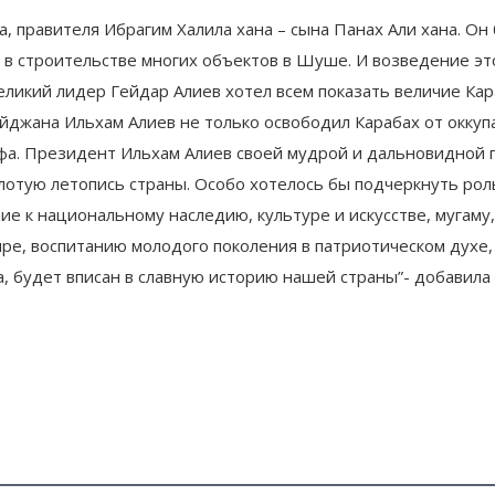
, правителя Ибрагим Халила хана – сына Панах Али хана. Он
 в строительстве многих объектов в Шуше. И возведение эт
еликий лидер Гейдар Алиев хотел всем показать величие Кар
йджана Ильхам Алиев не только освободил Карабах от оккуп
а. Президент Ильхам Алиев своей мудрой и дальновидной п
лотую летопись страны. Особо хотелось бы подчеркнуть ро
ие к национальному наследию, культуре и искусстве, мугам
мире, воспитанию молодого поколения в патриотическом духе
а, будет вписан в славную историю нашей страны”- добави