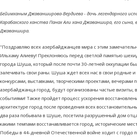
Бейимханым Джаванширова-Вердиева - дочь легендарного исп
Карабахского ханства Панах Али хана Джаваншира, его сына,
Джаваншира.
"Поздравляю всех азербайджанцев мира с этим замечател
Ильхаму Алиеву! Преклоняюсь перед светлой памятью шехид
города Шуша, который после почти 30-летней оккупации бы
залечивать свои раны. Шуша ждет всех нас в свои родные и
конкурсами, выставками, творческими проектами, вечерами 
азербайджанца город, будут организованы частые визиты, в
событиями! Также пройдет процесс ускорения восстановлен
архитектуре город после проведения всех восстановительны
два раза побывала в Шуше, посетила разрушенный дом отца,
какими темпами восстанавливается город, исторические мес
Победы в 44-дневной Отечественной войне ходит с гордо 