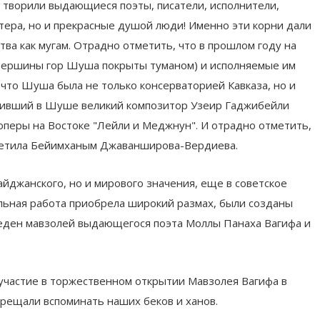
 творили выдающиеся поэты, писатели, исполнители,
стера, но и прекрасные душой люди! Именно эти корни дали
ва как мугам. Отрадно отметить, что в прошлом году на
" (Вершины гор Шуша покрыты туманом) и исполняемые им
, что Шуша была не только консерваторией Кавказа, но и
творивший в Шуше великий композитор Узеир Гаджибейли
оперы на Востоке "Лейли и Меджнун". И отрадно отметить,
тметила Бейимханым Джаванширова-Вердиева.
йджанского, но и мирового значения, еще в советское
ельная работа приобрела широкий размах, были созданы
веден мавзолей выдающегося поэта Моллы Панаха Вагифа и
 участие в торжественном открытии Мавзолея Вагифа в
прещали вспоминать наших беков и ханов.