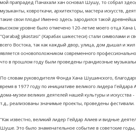
мой прапрадед Панахали хан основал Шушу, то собрал здесь
музыканты, ковроткачи, архитекторы, мастера искусств, дея
такие свои плоды! Именно здесь зародился такой древнейши
высоком уровне было отмечено 120-летие моего отца Хана Ш
"Qarabağ şikəstəsi" (Карабах шикестеси) стали символами и
всего Востока, так как каждый двор, улица, дом дышал и ж
является основоположником современного профессиональног
что в прошлом году были проведены грандиозные музыкаль
По словам руководителя Фонда Хана Шушинского, благодаря 
время в 1977 году по инициативе великого лидера Гейдара
дома-музеи великих деятелей нашей культуры и искусства 
т.д., реализованы значимые проекты, проведены фестивали.
"Как известно, великий лидер Гейдар Алиев и видные деяте
Шуше. Это было знаменательное событие в советские годы,