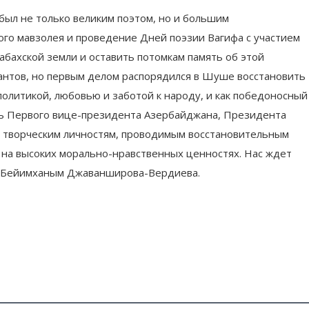
 был не только великим поэтом, но и большим
ого мавзолея и проведение Дней поэзии Вагифа с участием
абахской земли и оставить потомкам память об этой
антов, но первым делом распорядился в Шуше восстановить
олитикой, любовью и заботой к народу, и как победоносный
ль Первого вице-президента Азербайджана, Президента
у, творческим личностям, проводимым восстановительным
, на высоких морально-нравственных ценностях. Нас ждет
ла Бейимханым Джаванширова-Вердиева.