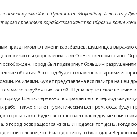
олнителя мугама Хана Шушинского (Исфандияр Аслан оглу Дж
 второго правителя Карабахского ханства Ибрагим Халил хана
ьным праздником! От имени карабахцев, шушинцев выражаю
ов и желаю выздоровления гази Отечественной войны. Огро
л освобожден. Город был подвергнут большим разрушениям,
 теплые объятия. Этот год будет ознаменован яркими и тор
поэзии, юбилеями, будет представлена вся палитра нашей др
 том числе зарубежных гостей. Шуша вернет свое величие и
ия города Шуша, серьёзно пострадавшего в период оккупаци
х работ также станет туристическим центром, сюда будут пр
 который также будет восстановлен, как и другие памятники
та, в город возвращается жизнь и недалек тот день, когда 
поднятой головой, что было достигнуто благодаря Верховн