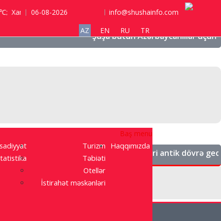
Xankəndi 2 ℃;
06-08-2026
info@shushainfo.com
AZ
EN
RU
TR
"Şuşa bütün Azərbaycanlılar üçün əziz bir şəh
Baş menu
isadiyyat
Turizm
Haqqımızda
«Qarabağın tarixi kökləri antik dövrə gedib çıxır.
tatistika
Təbiəti
Otellər
İstirahət məskənləri