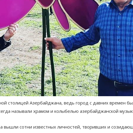
ной столицей Азербайджана, ведь город с давних времен бы
сегда называли храмом и колыбелью азербайджанской музыки
а вышли сотни известных личностей, творивших и созидающих