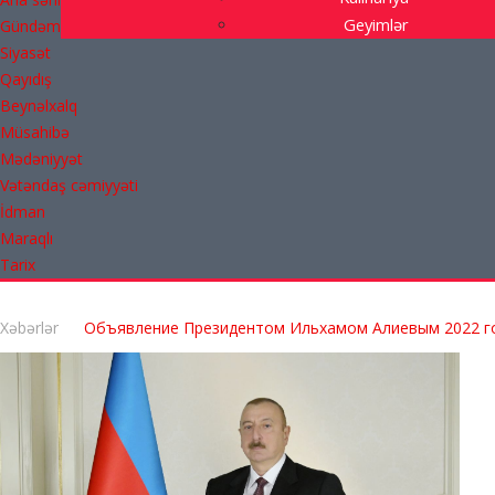
Geyimlər
Gündəm
Siyasət
Qayıdış
Beynəlxalq
Müsahibə
Mədəniyyət
Vətəndaş cəmiyyəti
İdman
Maraqlı
Tarix
Xəbərlər
Объявление Президентом Ильхамом Алиевым 2022 го