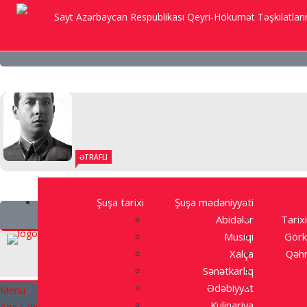
Sayt Azərbaycan Respublikası Qeyri-Hökumət Təşkilatlarına
ƏTRAFLI
Şuşa tarixi
Şuşa mədəniyyəti
Abidələr
Tarixi
Musiqi
Görk
Xalça
Qəhr
Sənətkarlıq
Ədəbiyyat
Menu
Kulinariya
Ana səhifə