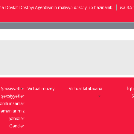
Bakı 9.2 ℃; Şuşa 3.5 ℃; 
 Dövlət Dəstəyi Agentliyinin maliyyə dəstəyi ilə hazırlanıb.
Şəxsiyyətlər
Virtual muzey
Virtual kitabxana
İqt
 şəxsiyyətlər
S
əmli insanlar
əmanlarımız
Şəhidlər
Gənclər