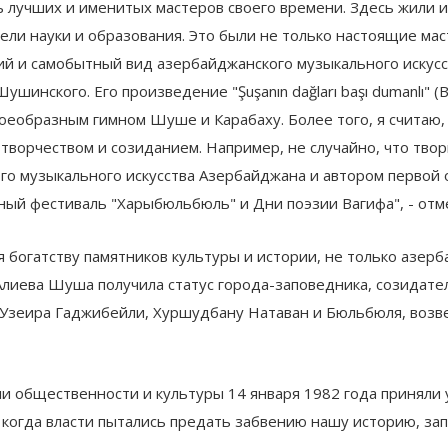
 лучших и именитых мастеров своего времени. Здесь жили и
тели науки и образования. Это были не только настоящие ма
й и самобытный вид азербайджанского музыкального искусст
ушинского. Его произведение "Şuşanın dağları başı dumanlı
 своеобразным гимном Шуше и Карабаху. Более того, я считаю
ил творчеством и созиданием. Например, не случайно, что 
о музыкального искусства Азербайджана и автором первой 
ный фестиваль "Харыбюльбюль" и Дни поэзии Вагифа", - о
богатству памятников культуры и истории, не только азерба
 Алиева Шуша получила статус города-заповедника, созидат
- Узеира Гаджибейли, Хуршудбану Натаван и Бюльбюля, воз
ли общественности и культуры 14 января 1982 года приняли
 когда власти пытались предать забвению нашу историю, за