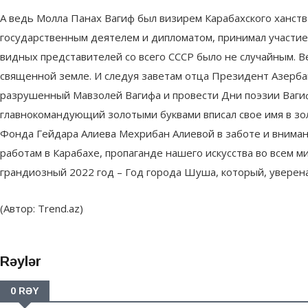
А ведь Молла Панах Вагиф был визирем Карабахского ханства
государственным деятелем и дипломатом, принимал участие
видных представителей со всего СССР было не случайным. В
священной земле. И следуя заветам отца Президент Азерба
разрушенный Мавзолей Вагифа и провести Дни поэзии Вагиф
главнокомандующий золотыми буквами вписал свое имя в зо
Фонда Гейдара Алиева Мехрибан Алиевой в заботе и вниман
работам в Карабахе, пропаганде нашего искусства во всем 
грандиозный 2022 год – Год города Шуша, который, уверен
(Автор: Trend.az)
Rəylər
0 RƏY