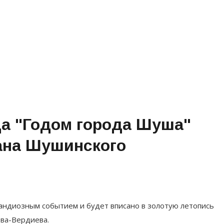
а "Годом города Шуша"
ана Шушинского
андиозным событием и будет вписано в золотую летопись
ова-Вердиева.